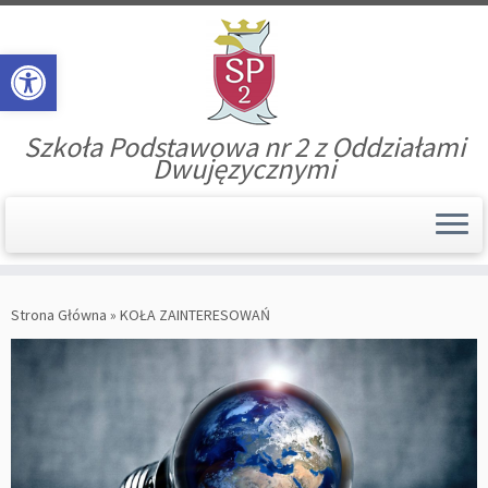
Open toolbar
Szkoła Podstawowa nr 2 z Oddziałami
Dwujęzycznymi
Skip
to
Strona Główna
»
KOŁA ZAINTERESOWAŃ
content