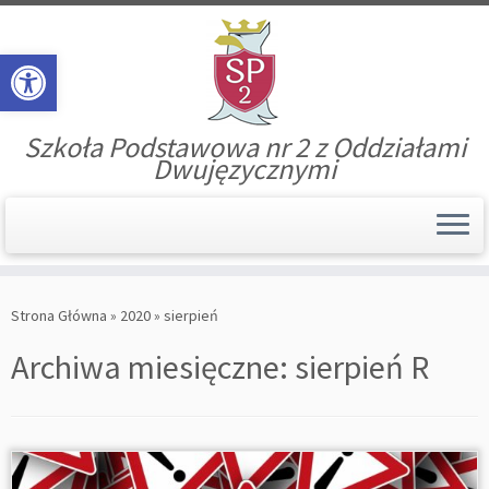
Open toolbar
Szkoła Podstawowa nr 2 z Oddziałami
Dwujęzycznymi
Skip
to
Strona Główna
»
2020
»
sierpień
content
Archiwa miesięczne:
sierpień R