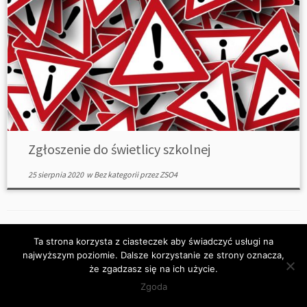
Zgłoszenie do świetlicy szkolnej
25 sierpnia 2020
w
Bez kategorii
przez
ZSO4
Ta strona korzysta z ciasteczek aby świadczyć usługi na
najwyższym poziomie. Dalsze korzystanie ze strony oznacza,
że zgadzasz się na ich użycie.
Zgoda
·
© 2026
ZSO4
·