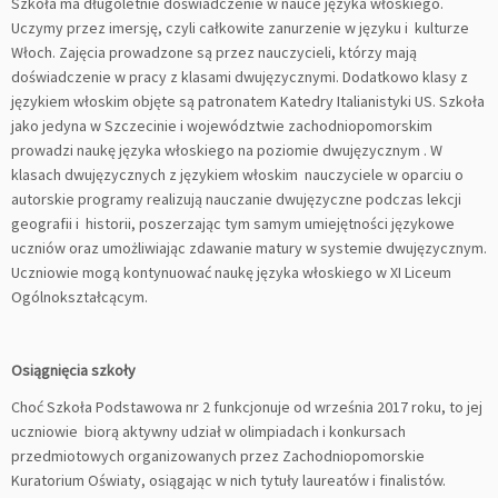
Szkoła ma długoletnie doświadczenie w nauce języka włoskiego.
Uczymy przez imersję, czyli całkowite zanurzenie w języku i kulturze
Włoch. Zajęcia prowadzone są przez nauczycieli, którzy mają
doświadczenie w pracy z klasami dwujęzycznymi. Dodatkowo klasy z
językiem włoskim objęte są patronatem Katedry Italianistyki US. Szkoła
jako jedyna w Szczecinie i województwie zachodniopomorskim
prowadzi naukę języka włoskiego na poziomie dwujęzycznym . W
klasach dwujęzycznych z językiem włoskim nauczyciele w oparciu o
autorskie programy realizują nauczanie dwujęzyczne podczas lekcji
geografii i historii, poszerzając tym samym umiejętności językowe
uczniów oraz umożliwiając zdawanie matury w systemie dwujęzycznym.
Uczniowie mogą kontynuować naukę języka włoskiego w XI Liceum
Ogólnokształcącym.
Osiągnięcia szkoły
Choć Szkoła Podstawowa nr 2 funkcjonuje od września 2017 roku, to jej
uczniowie biorą aktywny udział w olimpiadach i konkursach
przedmiotowych organizowanych przez Zachodniopomorskie
Kuratorium Oświaty, osiągając w nich tytuły laureatów i finalistów.