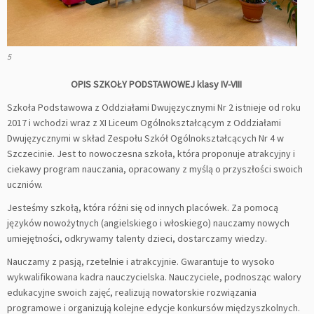
5
OPIS SZKOŁY PODSTAWOWEJ klasy IV-VIII
Szkoła Podstawowa z Oddziałami Dwujęzycznymi Nr 2 istnieje od roku
2017 i wchodzi wraz z XI Liceum Ogólnokształcącym z Oddziałami
Dwujęzycznymi w skład Zespołu Szkół Ogólnokształcących Nr 4 w
Szczecinie. Jest to nowoczesna szkoła, która proponuje atrakcyjny i
ciekawy program nauczania, opracowany z myślą o przyszłości swoich
uczniów.
Jesteśmy szkołą, która różni się od innych placówek. Za pomocą
języków nowożytnych (angielskiego i włoskiego) nauczamy nowych
umiejętności, odkrywamy talenty dzieci, dostarczamy wiedzy.
Nauczamy z pasją, rzetelnie i atrakcyjnie. Gwarantuje to wysoko
wykwalifikowana kadra nauczycielska. Nauczyciele, podnosząc walory
edukacyjne swoich zajęć, realizują nowatorskie rozwiązania
programowe i organizują kolejne edycje konkursów międzyszkolnych.