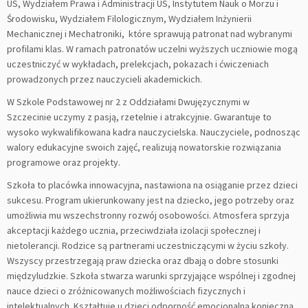
US, Wydziałem Prawa i Administracji US, Instytutem Nauk o Morzu i
Środowisku, Wydziałem Filologicznym, Wydziałem Inżynierii
Mechanicznej i Mechatroniki, które sprawują patronat nad wybranymi
profilami klas. W ramach patronatów uczelni wyższych uczniowie mogą
uczestniczyć w wykładach, prelekcjach, pokazach i ćwiczeniach
prowadzonych przez nauczycieli akademickich.
W Szkole Podstawowej nr 2 z Oddziałami Dwujęzycznymi w
Szczecinie uczymy z pasją, rzetelnie i atrakcyjnie. Gwarantuje to
wysoko wykwalifikowana kadra nauczycielska. Nauczyciele, podnosząc
walory edukacyjne swoich zajęć, realizują nowatorskie rozwiązania
programowe oraz projekty.
Szkoła to placówka innowacyjna, nastawiona na osiąganie przez dzieci
sukcesu. Program ukierunkowany jest na dziecko, jego potrzeby oraz
umożliwia mu wszechstronny rozwój osobowości. Atmosfera sprzyja
akceptacji każdego ucznia, przeciwdziała izolacji społecznej i
nietolerancji. Rodzice są partnerami uczestniczącymi w życiu szkoły.
Wszyscy przestrzegają praw dziecka oraz dbają o dobre stosunki
międzyludzkie. Szkoła stwarza warunki sprzyjające wspólnej i zgodnej
nauce dzieci o zróżnicowanych możliwościach fizycznych i
intelektualnych. Kształtuje u dzieci odporność emocjonalną konieczną