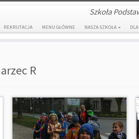
Szkoła Podsta
REKRUTACJA
MENU GŁÓWNE
NASZA SZKOŁA
DLA
arzec R