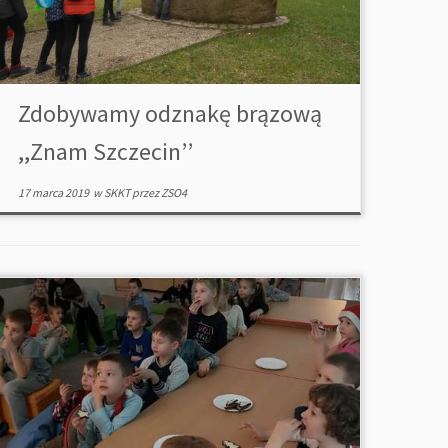
Zdobywamy odznakę brązową
,,Znam Szczecin’’
17 marca 2019
w
SKKT
przez
ZSO4