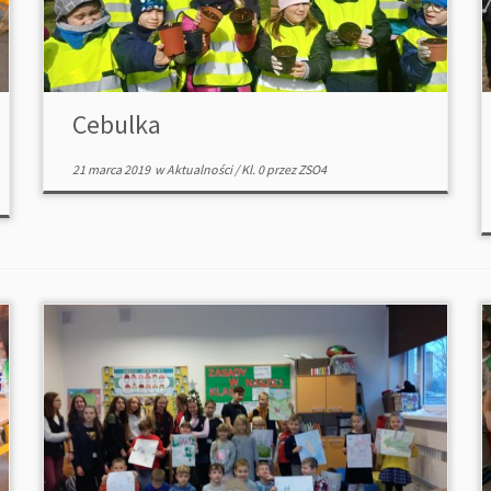
Cebulka
21 marca 2019
w
Aktualności
/
Kl. 0
przez
ZSO4