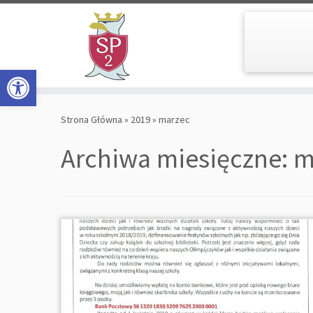
Open toolbar
Skip
to
Strona Główna
»
2019
»
marzec
content
Archiwa miesięczne:
m