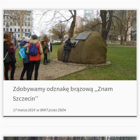
Zdobywamy odznakę brązową ,,Znam
Szczecin’’
17 marca 2019
w
SKKT
przez
ZSO4