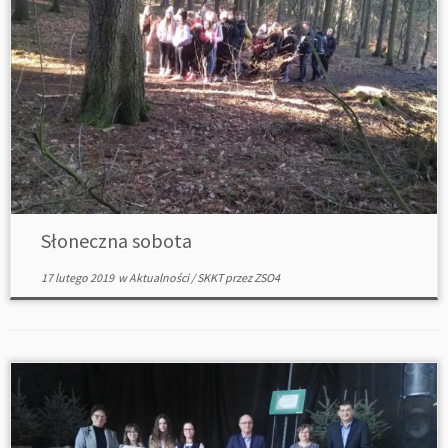
Słoneczna sobota
17 lutego 2019
w
Aktualności
/
SKKT
przez
ZSO4