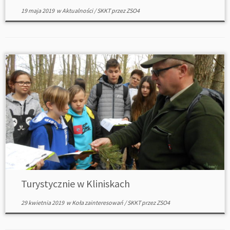
19 maja 2019
w
Aktualności
/
SKKT
przez
ZSO4
Turystycznie w Kliniskach
29 kwietnia 2019
w
Koła zainteresowań
/
SKKT
przez
ZSO4