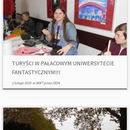
TURYŚCI W PAŁACOWYM UNIWERSYTECIE
FANTASTYCZNYM!!!
2 lutego 2020
w
SKKT
przez
ZSO4