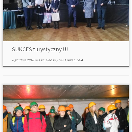
SUKCES turystyczny !!!
6 grudnia 2018
w
Aktualności
/
SKKT
przez
ZSO4