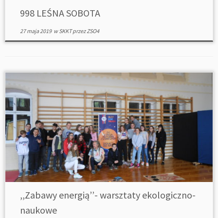
998 LEŚNA SOBOTA
27 maja 2019
w
SKKT
przez
ZSO4
,,Zabawy energią’’- warsztaty ekologiczno-
naukowe