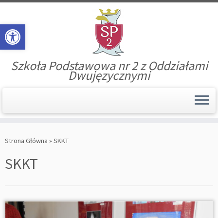
Open toolbar
Szkoła Podstawowa nr 2 z Oddziałami
Dwujęzycznymi
Skip
to
Strona Główna
»
SKKT
content
SKKT