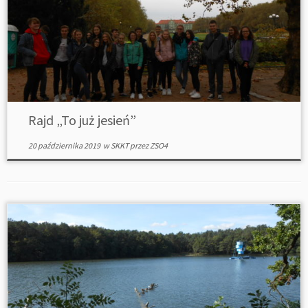
Rajd „To już jesień”
20 października 2019
w
SKKT
przez
ZSO4