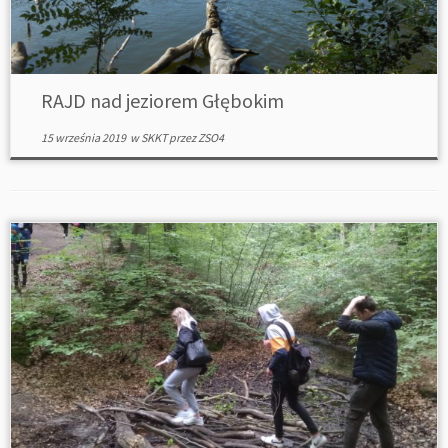
RAJD nad jeziorem Głębokim
15 września 2019
w
SKKT
przez
ZSO4