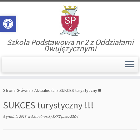
Open toolbar
Szkoła Podstawowa nr 2 z Oddziałami
Dwujęzycznymi
Skip
to
Strona Główna
»
Aktualności
»
SUKCES turystyczny !!!
content
SUKCES turystyczny !!!
6 grudnia 2018
w
Aktualności
/
SKKT
przez
ZSO4