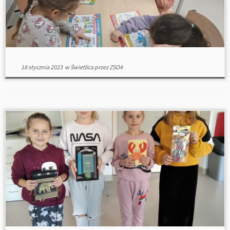
18 stycznia 2023
w
Świetlica
przez
ZSO4