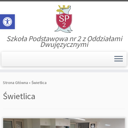
Open toolbar
Szkoła Podstawowa nr 2 z Oddziałami
Dwujęzycznymi
Skip
to
Strona Główna
»
Świetlica
content
Świetlica