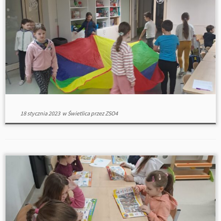
18 stycznia 2023
w
Świetlica
przez
ZSO4