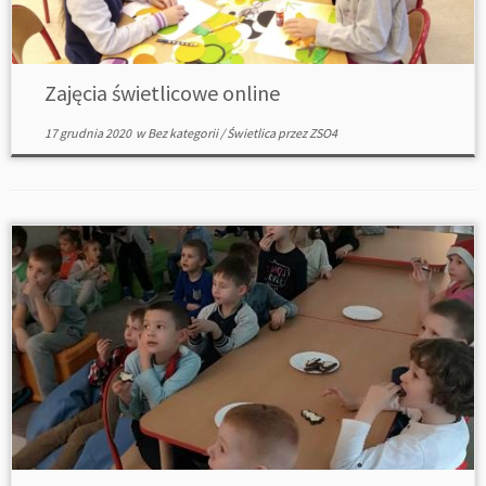
Zajęcia świetlicowe online
17 grudnia 2020
w
Bez kategorii
/
Świetlica
przez
ZSO4