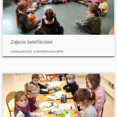
Zajęcia świetlicowe
3 listopada 2021
w
Świetlica
przez
ZSO4