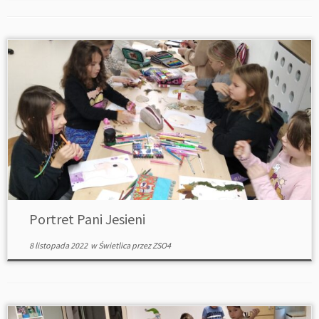
Portret Pani Jesieni
8 listopada 2022
w
Świetlica
przez
ZSO4