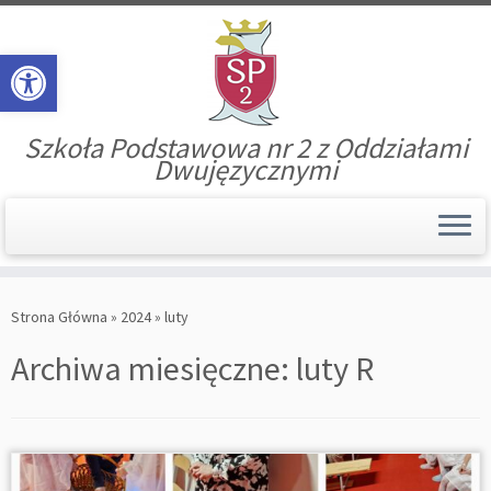
Open toolbar
Szkoła Podstawowa nr 2 z Oddziałami
Dwujęzycznymi
Skip
to
Strona Główna
»
2024
»
luty
content
Archiwa miesięczne:
luty R