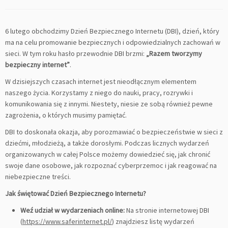
6 lutego obchodzimy Dzień Bezpiecznego Internetu (DBI), dzień, który
ma na celu promowanie bezpiecznych i odpowiedzialnych zachowań w
sieci. W tym roku hasło przewodnie DBI brzmi:
„Razem tworzymy
bezpieczny internet”
.
W dzisiejszych czasach internet jest nieodłącznym elementem
naszego życia. Korzystamy z niego do nauki, pracy, rozrywki i
komunikowania się z innymi. Niestety, niesie ze sobą również pewne
zagrożenia, o których musimy pamiętać.
DBI to doskonała okazja, aby porozmawiać o bezpieczeństwie w sieci z
dziećmi, młodzieżą, a także dorosłymi. Podczas licznych wydarzeń
organizowanych w całej Polsce możemy dowiedzieć się, jak chronić
swoje dane osobowe, jak rozpoznać cyberprzemoc i jak reagować na
niebezpieczne treści.
Jak świętować Dzień Bezpiecznego Internetu?
Weź udział w wydarzeniach online:
Na stronie internetowej DBI
(
https://www.saferinternet.pl/
) znajdziesz listę wydarzeń