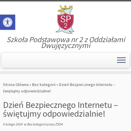
Open toolbar
Szkoła Podstawowa nr 2 z Oddziałami
Dwujęzycznymi
Skip
to
Strona Główna
»
Bez kategorii
»
Dzień Bezpiecznego Internetu –
content
świętujmy odpowiedzialnie!
Dzień Bezpiecznego Internetu –
świętujmy odpowiedzialnie!
6 lutego 2024
w
Bez kategorii
przez
ZSO4