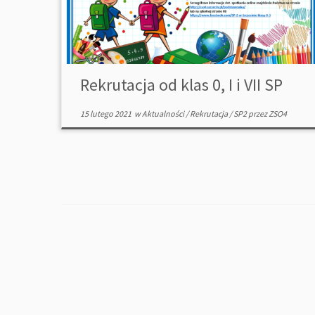
Rekrutacja od klas 0, I i VII SP
15 lutego 2021
w
Aktualności
/
Rekrutacja
/
SP2
przez
ZSO4