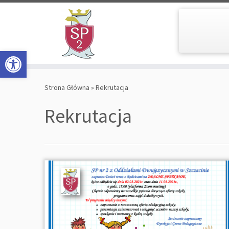
Open toolbar
Skip
to
Strona Główna
»
Rekrutacja
content
Rekrutacja