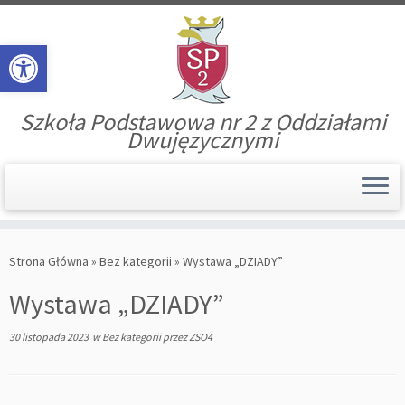
Open toolbar
Szkoła Podstawowa nr 2 z Oddziałami
Dwujęzycznymi
Skip
to
Strona Główna
»
Bez kategorii
»
Wystawa „DZIADY”
content
Wystawa „DZIADY”
30 listopada 2023
w
Bez kategorii
przez
ZSO4