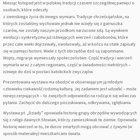
Miesiąc listopad jest w polskiej tradycji czasem szczególnej pamięci o
osobach, które odeszły
z ziemskiego życia do innego wymiaru. Tradycje chrześcijańskie, na
których zostaliśmy wychowani jednak nie wzięły się z garnuszka
czarów, nie zostały naszym przodkom narzucone siłą. Są wynikiem
ewolucji i synkretyzmu już istniejących wierzeń i zabobonów, które
przez całe wieki dojrzewały, ewoluowały, aż w końcu na stałe zapisały
się w pamięci historii. Wiele z tych obrzędów dziś są zapomniane.
Wojny, migracje wymieszały społeczeństwo. Część tradycji i wierzeń
wymarła wraz z całymi regionami, część w świadomości niektórych –
istnieje do dziś w postaci katolickich zwyczajów.
Prezentowana wystawa ma obudzić w obserwującym ją młodym
człowieku ciekawość rodzimą kulturą. Jej zadaniem jest udzielić – może
niewyczerpujących – to zwięzłych odpowiedzi na rodzące się wówczas
pytania. Zachęcić do dalszego poszukiwania, odkrywania, zgłębiania.
Wystawa pt. „Dziady” opowiada historię grupy obrzędów wywodzących
się z religii dawnych Słowian, którzy zamieszkiwali te ziemie. Opowiada
historię wierzeń w to, że dusze zmarłych mogą obcować z żywymi (w
sposób materialny) mieszkańcami świata.