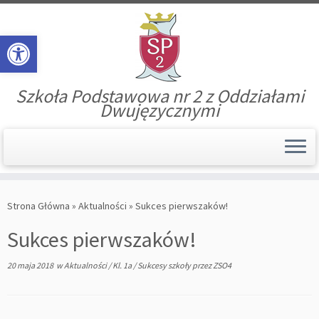
Open toolbar
Szkoła Podstawowa nr 2 z Oddziałami
Dwujęzycznymi
Skip
to
Strona Główna
»
Aktualności
»
Sukces pierwszaków!
content
Sukces pierwszaków!
20 maja 2018
w
Aktualności
/
Kl. 1a
/
Sukcesy szkoły
przez
ZSO4