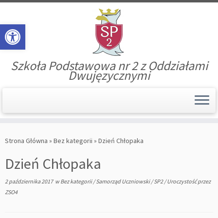
Open toolbar
Szkoła Podstawowa nr 2 z Oddziałami
Dwujęzycznymi
Skip
to
Strona Główna
»
Bez kategorii
»
Dzień Chłopaka
content
Dzień Chłopaka
2 października 2017
w
Bez kategorii
/
Samorząd Uczniowski
/
SP2
/
Uroczystość
przez
ZSO4