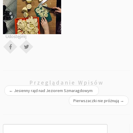
Udostępnij
Przeglądanie Wpisów
←
Jesienny rajd nad Jeziorem Szmaragdowym
Pierwszaczki nie próżnują
→
Szukaj: