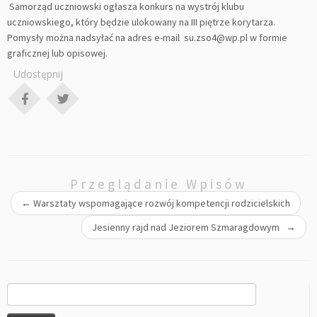
Samorząd uczniowski ogłasza konkurs na wystrój klubu
uczniowskiego, który będzie ulokowany na III piętrze korytarza.
Pomysły można nadsyłać na adres e-mail su.zso4@wp.pl w formie
graficznej lub opisowej.
Udostępnij
Przeglądanie Wpisów
←
Warsztaty wspomagające rozwój kompetencji rodzicielskich
Jesienny rajd nad Jeziorem Szmaragdowym
→
Szukaj: