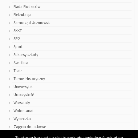
Rada Rodziców
Rekrutacja
Samorząd Uczniowski
SKKT
SP2
Sport
Sukcesy szkoły
Świetlica
Teatr
Turniej Historyczny
Uniwersytet
Uroczystość
Warsztaty
Wolontariat
Wycieczka
Zajęcia dodatkowe
Ta strona korzysta z ciasteczek aby świadczyć usługi na