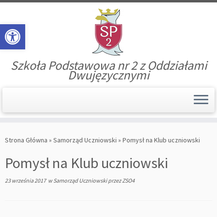
Open toolbar
Szkoła Podstawowa nr 2 z Oddziałami
Dwujęzycznymi
Skip
to
Strona Główna
»
Samorząd Uczniowski
»
Pomysł na Klub uczniowski
content
Pomysł na Klub uczniowski
23 września 2017
w
Samorząd Uczniowski
przez
ZSO4