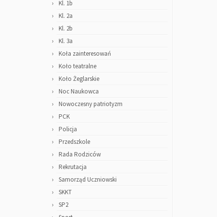
Kl. 1b
Kl. 2a
Kl. 2b
Kl. 3a
Koła zainteresowań
Koło teatralne
Koło Żeglarskie
Noc Naukowca
Nowoczesny patriotyzm
PCK
Policja
Przedszkole
Rada Rodziców
Rekrutacja
Samorząd Uczniowski
SKKT
SP2