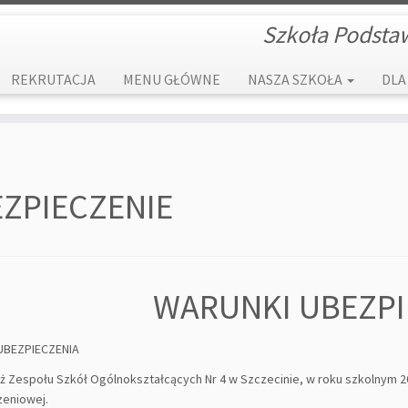
Szkoła Podsta
REKRUTACJA
MENU GŁÓWNE
NASZA SZKOŁA
DLA
ZPIECZENIE
WARUNKI UBEZPI
UBEZPIECZENIA
eż Zespołu Szkół Ogólnokształcących Nr 4 w Szczecinie, w roku szkolnym
eniowej.