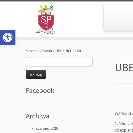
Open toolbar
Skip
to
Strona Główna
»
UBEZPIECZENIE
content
Szukaj:
UBE
Facebook
WARUNKI 
Archiwa
1. Młodzi
czerwiec 2026
Ubezpiecz