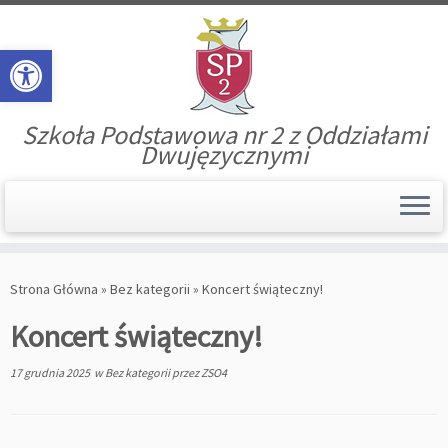
Open toolbar
Szkoła Podstawowa nr 2 z Oddziałami
Dwujęzycznymi
Skip
to
Strona Główna
»
Bez kategorii
»
Koncert świąteczny!
content
Koncert świąteczny!
17 grudnia 2025
w
Bez kategorii
przez
ZSO4