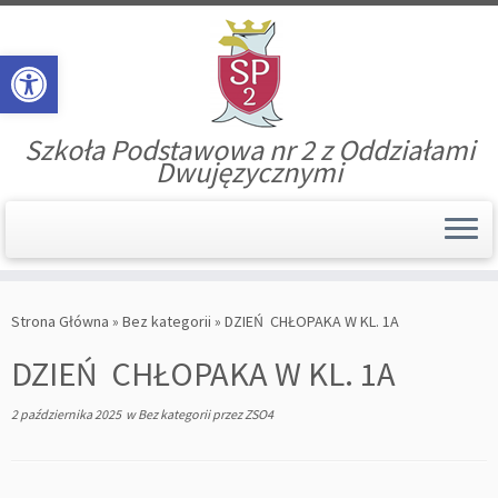
Open toolbar
Szkoła Podstawowa nr 2 z Oddziałami
Dwujęzycznymi
Skip
to
Strona Główna
»
Bez kategorii
»
DZIEŃ CHŁOPAKA W KL. 1A
content
DZIEŃ CHŁOPAKA W KL. 1A
2 października 2025
w
Bez kategorii
przez
ZSO4