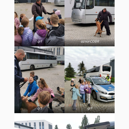
qrf
oznorCOBR
qrf
qrf