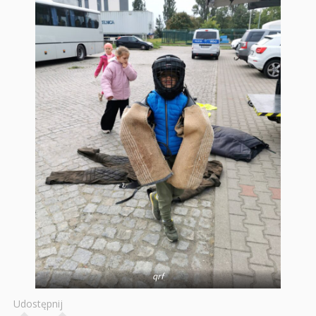
qrf
Udostępnij