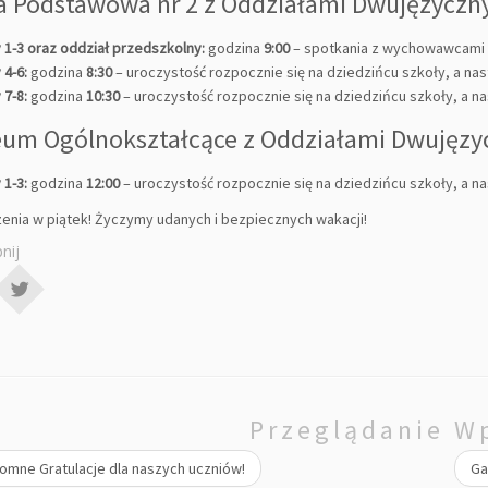
a Podstawowa nr 2 z Oddziałami Dwujęzyczn
 1-3 oraz oddział przedszkolny:
godzina
9:00
– spotkania z wychowawcami o
 4-6:
godzina
8:30
– uroczystość rozpocznie się na dziedzińcu szkoły, a na
 7-8:
godzina
10:30
– uroczystość rozpocznie się na dziedzińcu szkoły, a n
ceum Ogólnokształcące z Oddziałami Dwujęzy
 1-3:
godzina
12:00
– uroczystość rozpocznie się na dziedzińcu szkoły, a n
enia w piątek! Życzymy udanych i bezpiecznych wakacji!
nij
Przeglądanie W
mne Gratulacje dla naszych uczniów!
Ga