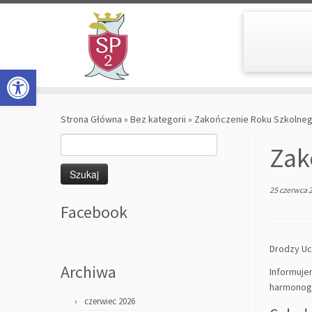
Open toolbar
Skip
to
Strona Główna
»
Bez kategorii
»
Zakończenie Roku Szkolnego 
content
Szukaj:
Zak
25 czerwca 
Facebook
Drodzy Uc
Archiwa
Informuje
harmonog
czerwiec 2026