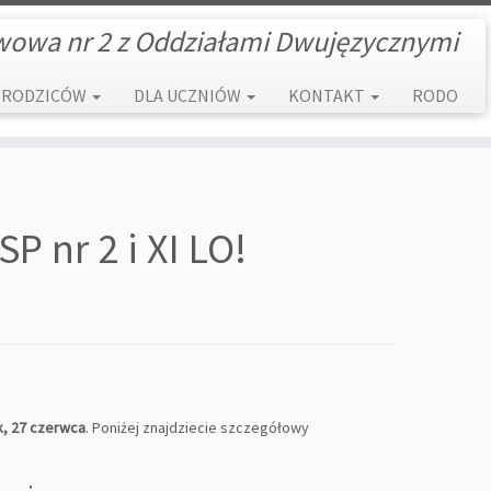
wowa nr 2 z Oddziałami Dwujęzycznymi
 RODZICÓW
DLA UCZNIÓW
KONTAKT
RODO
 nr 2 i XI LO!
k, 27 czerwca
. Poniżej znajdziecie szczegółowy