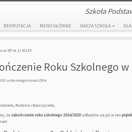
Szkoła Podsta
REKRUTACJA
MENU GŁÓWNE
NASZA SZKOŁA
DLA
w SP nr 2 i XI LO!
ończenie Roku Szkolnego w SP
2025
w
Bez kategorii
przez
ZSO4
zniowie, Rodzice i Nauczyciele,
my, że
zakończenie roku szkolnego 2024/2025
odbędzie się już w ten
piąte
ram: