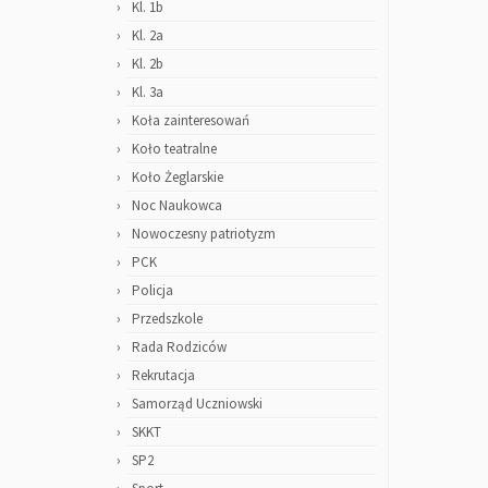
Kl. 1b
Kl. 2a
Kl. 2b
Kl. 3a
Koła zainteresowań
Koło teatralne
Koło Żeglarskie
Noc Naukowca
Nowoczesny patriotyzm
PCK
Policja
Przedszkole
Rada Rodziców
Rekrutacja
Samorząd Uczniowski
SKKT
SP2