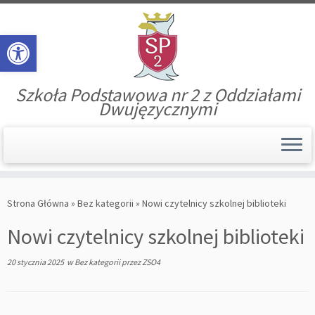
Open toolbar
Szkoła Podstawowa nr 2 z Oddziałami
Dwujęzycznymi
Skip
to
Strona Główna
»
Bez kategorii
»
Nowi czytelnicy szkolnej biblioteki
content
Nowi czytelnicy szkolnej biblioteki
20 stycznia 2025
w
Bez kategorii
przez
ZSO4