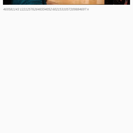
469581143 122125762646554052 6021531057209884697 n