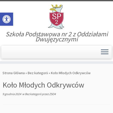
Open toolbar
Szkoła Podstawowa nr 2 z Oddziałami
Dwujęzycznymi
Skip
to
Strona Główna
»
Bez kategorii
»
Koło Młodych Odkrywców
content
Koło Młodych Odkrywców
9 grudnia 2024
w
Bez kategorii
przez
ZSO4