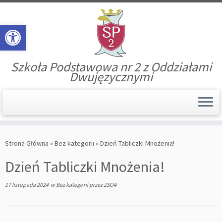
Open toolbar
Szkoła Podstawowa nr 2 z Oddziałami
Dwujęzycznymi
Skip
to
Strona Główna
»
Bez kategorii
»
Dzień Tabliczki Mnożenia!
content
Dzień Tabliczki Mnożenia!
17 listopada 2024
w
Bez kategorii
przez
ZSO4