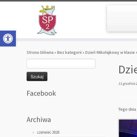
Open toolbar
Skip
to
Strona Główna
»
Bez kategorii
»
Dzień Mikołajkowy w klasie 4
content
Szukaj:
Dzi
11 grudnia 
Facebook
Tego dnia 
Archiwa
czerwiec 2026