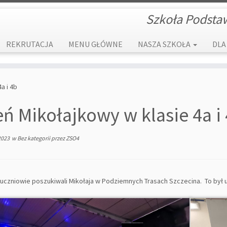
Szkoła Podsta
REKRUTACJA
MENU GŁÓWNE
NASZA SZKOŁA
DLA
a i 4b
eń Mikołajkowy w klasie 4a i
2023
w
Bez kategorii
przez
ZSO4
uczniowie poszukiwali Mikołaja w Podziemnych Trasach Szczecina. To był ud