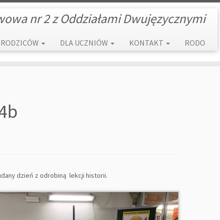
wowa nr 2 z Oddziałami Dwujęzycznymi
 RODZICÓW
DLA UCZNIÓW
KONTAKT
RODO
 4b
any dzień z odrobiną lekcji historii.