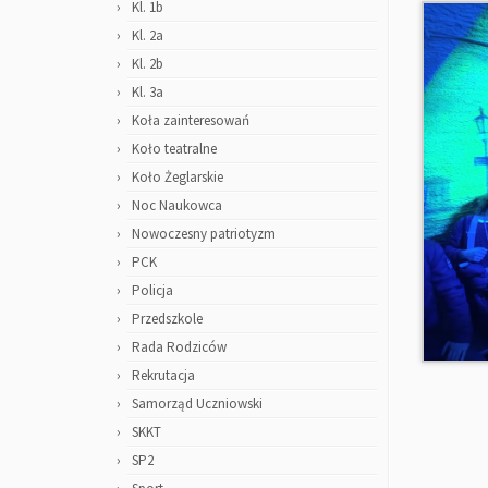
Kl. 1b
Kl. 2a
Kl. 2b
Kl. 3a
Koła zainteresowań
Koło teatralne
Koło Żeglarskie
Noc Naukowca
Nowoczesny patriotyzm
PCK
Policja
Przedszkole
Rada Rodziców
Rekrutacja
Samorząd Uczniowski
SKKT
SP2