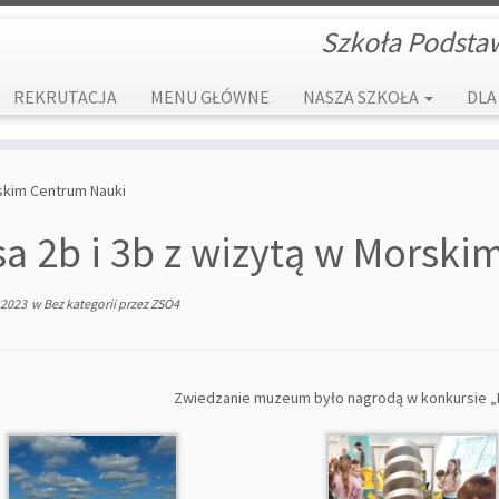
Szkoła Podsta
REKRUTACJA
MENU GŁÓWNE
NASZA SZKOŁA
DLA
rskim Centrum Nauki
sa 2b i 3b z wizytą w Morsk
 2023
w
Bez kategorii
przez
ZSO4
Zwiedzanie muzeum było nagrodą w konkursie „