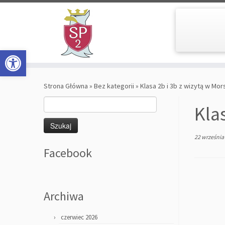
Open toolbar
Skip
to
Strona Główna
»
Bez kategorii
»
Klasa 2b i 3b z wizytą w Mo
content
Szukaj:
Kla
22 września
Facebook
Archiwa
czerwiec 2026