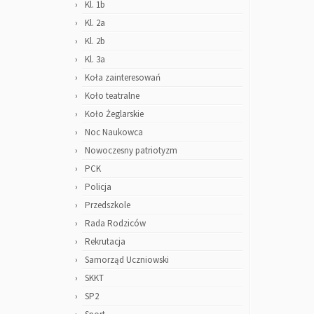
Kl. 1b
Kl. 2a
Kl. 2b
Kl. 3a
Koła zainteresowań
Koło teatralne
Koło Żeglarskie
Noc Naukowca
Nowoczesny patriotyzm
PCK
Policja
Przedszkole
Rada Rodziców
Rekrutacja
Samorząd Uczniowski
SKKT
SP2