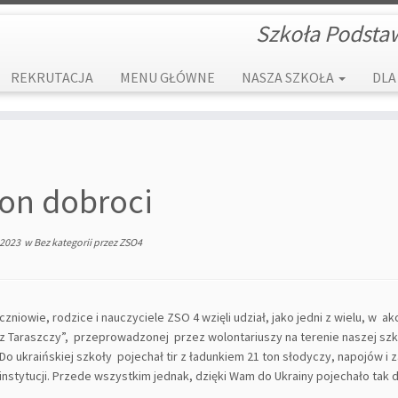
Szkoła Podsta
REKRUTACJA
MENU GŁÓWNE
NASZA SZKOŁA
DLA
ton dobroci
 2023
w
Bez kategorii
przez
ZSO4
czniowie, rodzice i nauczyciele ZSO 4 wzięli udział, jako jedni z wielu, w a
z Taraszczy”, przeprowadzonej przez wolontariuszy na terenie naszej szk
Do ukraińskiej szkoły pojechał tir z ładunkiem 21 ton słodyczy, napojów i
instytucji. Przede wszystkim jednak, dzięki Wam do Ukrainy pojechało tak