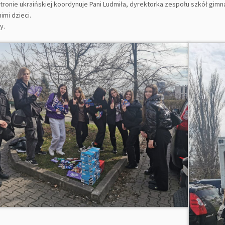
tronie ukraińskiej koordynuje Pani Ludmiła, dyrektorka zespołu szkół gimn
imi dzieci.
y.