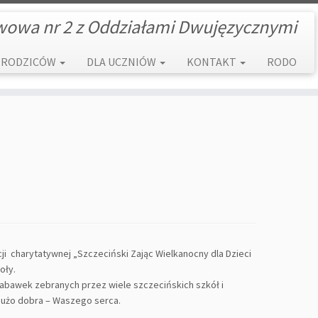
wowa nr 2 z Oddziałami Dwujęzycznymi
 RODZICÓW
DLA UCZNIÓW
KONTAKT
RODO
kcji charytatywnej „Szczeciński Zając Wielkanocny dla Dzieci
oły.
 zabawek zebranych przez wiele szczecińskich szkół i
 dużo dobra – Waszego serca.