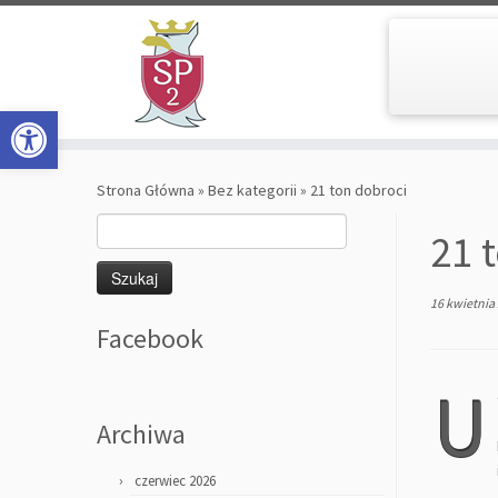
Open toolbar
Skip
to
Strona Główna
»
Bez kategorii
»
21 ton dobroci
content
Szukaj:
21 
16 kwietnia
Facebook
U
Archiwa
czerwiec 2026