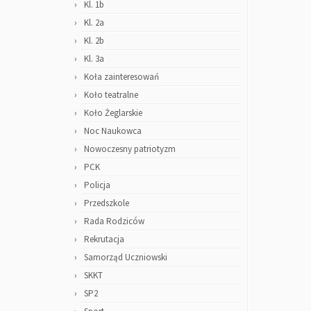
Kl. 1b
Kl. 2a
Kl. 2b
Kl. 3a
Koła zainteresowań
Koło teatralne
Koło Żeglarskie
Noc Naukowca
Nowoczesny patriotyzm
PCK
Policja
Przedszkole
Rada Rodziców
Rekrutacja
Samorząd Uczniowski
SKKT
SP2