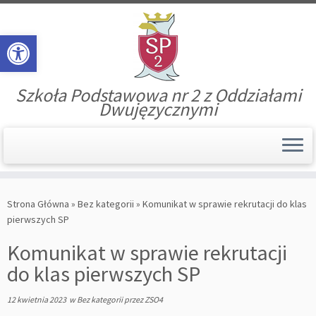
Open toolbar
Szkoła Podstawowa nr 2 z Oddziałami
Dwujęzycznymi
Skip
to
Strona Główna
»
Bez kategorii
»
Komunikat w sprawie rekrutacji do klas
content
pierwszych SP
Komunikat w sprawie rekrutacji
do klas pierwszych SP
12 kwietnia 2023
w
Bez kategorii
przez
ZSO4