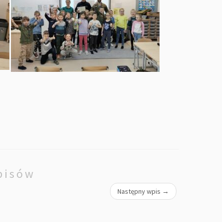
pisów
Następny wpis
→