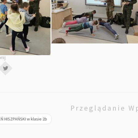
nij
Przeglądanie W
Ń HISZPAŃSKI w klasie 2b