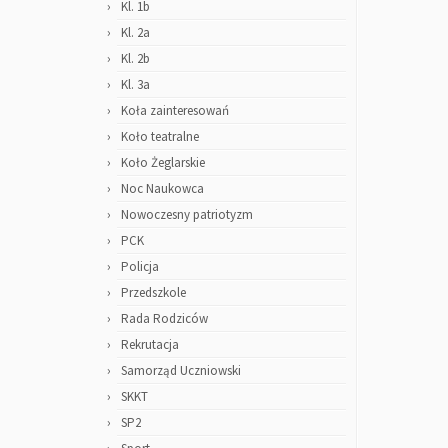
Kl. 1b
Kl. 2a
Kl. 2b
Kl. 3a
Koła zainteresowań
Koło teatralne
Koło Żeglarskie
Noc Naukowca
Nowoczesny patriotyzm
PCK
Policja
Przedszkole
Rada Rodziców
Rekrutacja
Samorząd Uczniowski
SKKT
SP2