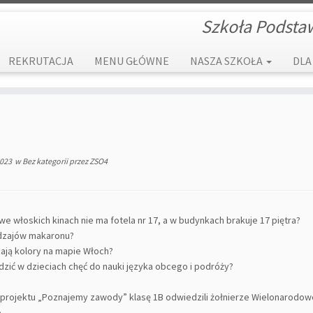
Szkoła Podsta
REKRUTACJA
MENU GŁÓWNE
NASZA SZKOŁA
DLA
2023
w
Bez kategorii
przez
ZSO4
e włoskich kinach nie ma fotela nr 17, a w budynkach brakuje 17 piętra?
rodzajów makaronu?
ają kolory na mapie Włoch?
dzić w dzieciach chęć do nauki języka obcego i podróży?
projektu „Poznajemy zawody” klasę 1B odwiedzili żołnierze Wielonarodowej
.