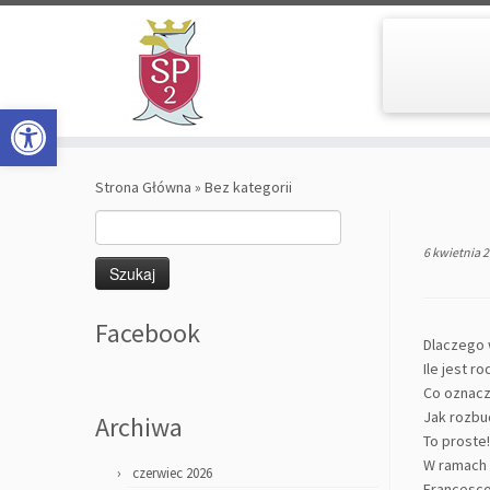
Open toolbar
Skip
to
Strona Główna
»
Bez kategorii
content
Szukaj:
6 kwietnia 
Facebook
Dlaczego w
Ile jest 
Co oznacz
Jak rozbu
Archiwa
To proste!
W ramach 
czerwiec 2026
Francesco