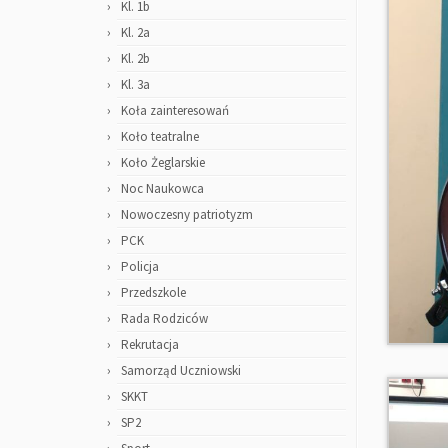
Kl. 1b
Kl. 2a
Kl. 2b
Kl. 3a
Koła zainteresowań
Koło teatralne
Koło Żeglarskie
Noc Naukowca
Nowoczesny patriotyzm
PCK
Policja
Przedszkole
Rada Rodziców
Rekrutacja
Samorząd Uczniowski
SKKT
SP2