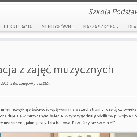
Szkoła Podsta
REKRUTACJA
MENU GŁÓWNE
NASZA SZKOŁA
DLA
acja z zajęć muzycznych
a 2022
w
Bez kategorii
przez
ZSO4
ma tę niezwykłą właściwość wpływania na wszechstronny rozwój człowieka. 
odnajduje się w muzycznym świecie. W tym tygodniu gościliśmy p. Wojtka G
y instrument, jakim jest gitara basowa. Bawiliśmy się świetnie!”