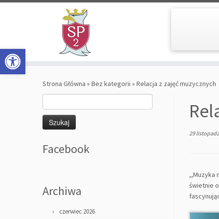
Open toolbar
Skip
to
Strona Główna
»
Bez kategorii
»
Relacja z zajęć muzycznych
content
Szukaj:
Rel
29 listopad
Facebook
,,Muzyka 
świetnie 
Archiwa
fascynując
czerwiec 2026