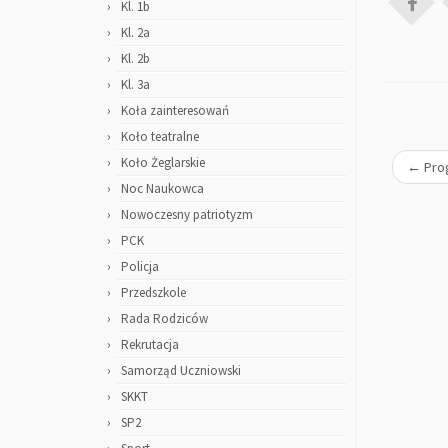
Kl. 1b
Kl. 2a
Kl. 2b
Kl. 3a
Koła zainteresowań
Koło teatralne
Koło Żeglarskie
←
Prog
Noc Naukowca
Nowoczesny patriotyzm
PCK
Policja
Przedszkole
Rada Rodziców
Rekrutacja
Samorząd Uczniowski
SKKT
SP2