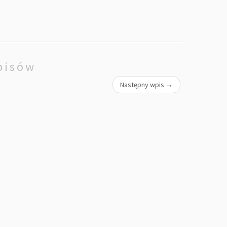
pisów
Następny wpis
→