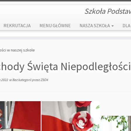
Szkoła Podsta
REKRUTACJA
MENU GŁÓWNE
NASZA SZKOŁA
DLA
ści w naszej szkole
hody Święta Niepodległości 
a 2022
w
Bez kategorii
przez
ZSO4