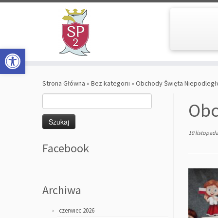
Open toolbar
Skip
to
Strona Główna
»
Bez kategorii
»
Obchody Święta Niepodległo
content
Szukaj:
Obc
10 listopad
Facebook
Archiwa
czerwiec 2026