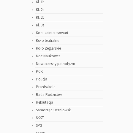
Kl. 1b
Kl. 2a
Kl. 2b
Kl. 3a
Koła zainteresowań
Koło teatralne
Koło Żeglarskie
Noc Naukowca
Nowoczesny patriotyzm
PCK
Policja
Przedszkole
Rada Rodziców
Rekrutacja
Samorząd Uczniowski
SKKT
SP2