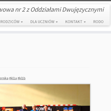
wowa nr 2 z Oddziałami Dwujęzycznymi
 RODZICÓW
DLA UCZNIÓW
KONTAKT
RODO
ernika
#kl1a
#kl1b