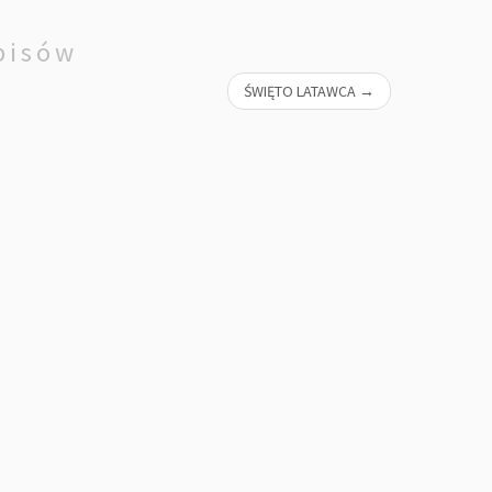
pisów
ŚWIĘTO LATAWCA
→