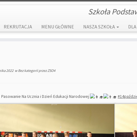
Szkoła Podsta
REKRUTACJA
MENU GŁÓWNE
NASZA SZKOŁA
DLA
nika 2022
w
Bez kategorii
przez
ZSO4
 Pasowanie Na Ucznia i Dzień Edukacji Narodowej
#14paździ