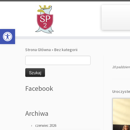
Open toolbar
Skip
to
Strona Główna
»
Bez kategorii
content
Szukaj:
20 paździer
Facebook
Uroczyste
Archiwa
czerwiec 2026