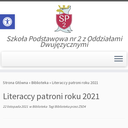
Open toolbar
Szkoła Podstawowa nr 2 z Oddziałami
Dwujęzycznymi
Skip
to
Strona Główna
»
Biblioteka
»
Literaccy patroni roku 2021
content
Literaccy patroni roku 2021
22 listopada 2021
w
Biblioteka
Tagi
Biblioteka
przez
ZSO4