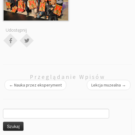
Udostępnij
Przeglądanie Wpisów
←
Nauka przez eksperyment
Lekcja muzealna
→
Szukaj: