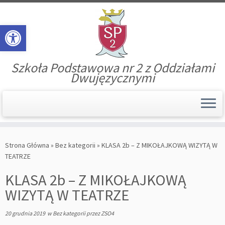
Open toolbar
Szkoła Podstawowa nr 2 z Oddziałami
Dwujęzycznymi
Skip
to
Strona Główna
»
Bez kategorii
»
KLASA 2b – Z MIKOŁAJKOWĄ WIZYTĄ W
content
TEATRZE
KLASA 2b – Z MIKOŁAJKOWĄ
WIZYTĄ W TEATRZE
20 grudnia 2019
w
Bez kategorii
przez
ZSO4