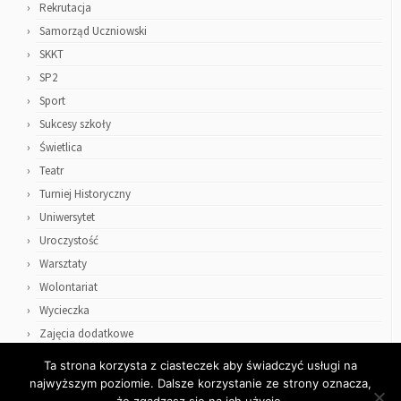
Rekrutacja
Samorząd Uczniowski
SKKT
SP2
Sport
Sukcesy szkoły
Świetlica
Teatr
Turniej Historyczny
Uniwersytet
Uroczystość
Warsztaty
Wolontariat
Wycieczka
Zajęcia dodatkowe
Ta strona korzysta z ciasteczek aby świadczyć usługi na
najwyższym poziomie. Dalsze korzystanie ze strony oznacza,