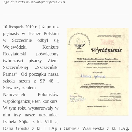
1 grudnia 2019
w
Bez kategorii
przez
ZSO4
już po raz
16 listopada 2019 r.
piętnasty w Teatrze Polskim
w Szczecinie odbył się
Wojewódzki Konkurs
Recytatorski poświęcony
twórczości pisarzy Ziemi
Szczecińskiej „Szczeciński
Parnas”. Od początku nasza
szkoła razem z SP 48 i
Stowarzyszeniem
Nauczycieli Polonistów
współorganizuje ten konkurs.
W tym roku wystartowały w
nim trzy nasze uczennice:
Izabela Sójka z kl. VIII a,
Daria Górska z kl. I LAp i Gabriela Wasilewska z kl. LAg
.