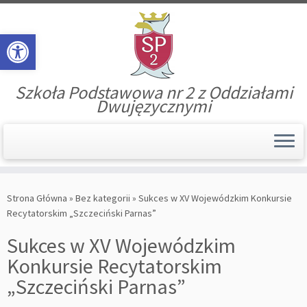
Open toolbar
Szkoła Podstawowa nr 2 z Oddziałami
Dwujęzycznymi
Skip
to
Strona Główna
»
Bez kategorii
»
Sukces w XV Wojewódzkim Konkursie
content
Recytatorskim „Szczeciński Parnas”
Sukces w XV Wojewódzkim
Konkursie Recytatorskim
„Szczeciński Parnas”