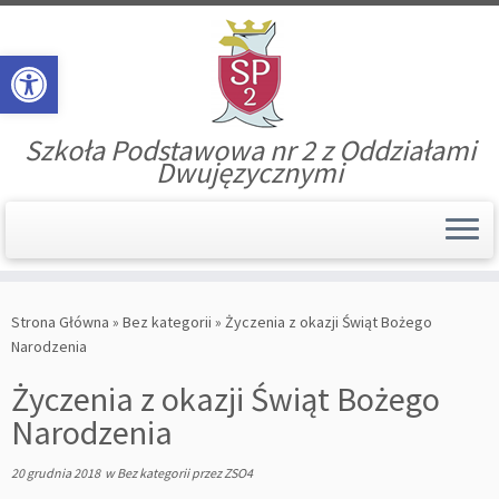
Open toolbar
Szkoła Podstawowa nr 2 z Oddziałami
Dwujęzycznymi
Skip
to
Strona Główna
»
Bez kategorii
»
Życzenia z okazji Świąt Bożego
content
Narodzenia
Życzenia z okazji Świąt Bożego
Narodzenia
20 grudnia 2018
w
Bez kategorii
przez
ZSO4