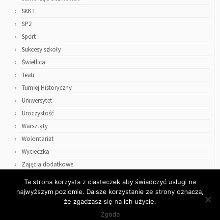
SKKT
SP2
Sport
Sukcesy szkoły
Świetlica
Teatr
Turniej Historyczny
Uniwersytet
Uroczystość
Warsztaty
Wolontariat
Wycieczka
Zajęcia dodatkowe
Ta strona korzysta z ciasteczek aby świadczyć usługi na
najwyższym poziomie. Dalsze korzystanie ze strony oznacza,
że zgadzasz się na ich użycie.
Zgoda
·
© 2026
ZSO4
·