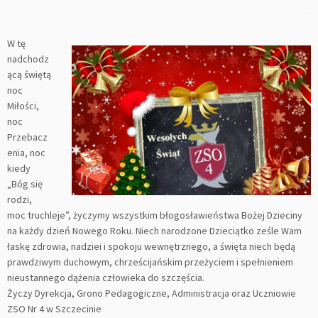
W tę
nadchodz
ącą świętą
noc
Miłości,
noc
Przebacz
enia, noc
kiedy
„Bóg się
rodzi,
moc truchleje”, życzymy wszystkim błogosławieństwa Bożej Dzieciny
na każdy dzień Nowego Roku. Niech narodzone Dzieciątko ześle Wam
łaskę zdrowia, nadziei i spokoju wewnętrznego, a święta niech będą
prawdziwym duchowym, chrześcijańskim przeżyciem i spełnieniem
nieustannego dążenia człowieka do szczęścia.
Życzy Dyrekcja, Grono Pedagogiczne, Administracja oraz Uczniowie
ZSO Nr 4 w Szczecinie