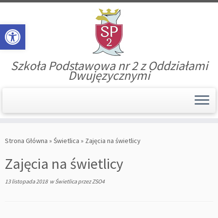
Open toolbar
Szkoła Podstawowa nr 2 z Oddziałami
Dwujęzycznymi
Skip
to
Strona Główna
»
Świetlica
»
Zajęcia na świetlicy
content
Zajęcia na świetlicy
13 listopada 2018
w
Świetlica
przez
ZSO4