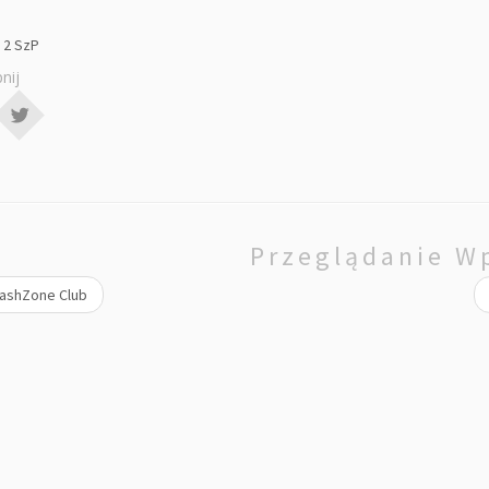
i 2 SzP
nij
Przeglądanie W
ashZone Club