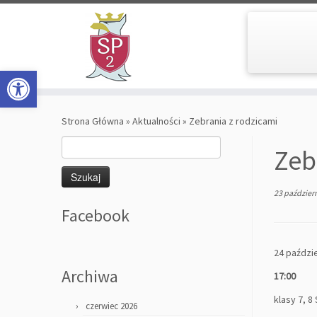
Open toolbar
Skip
to
Strona Główna
»
Aktualności
»
Zebrania z rodzicami
content
Szukaj:
Zeb
23 paździer
Facebook
24 paździe
Archiwa
17:00
klasy 7, 8 
czerwiec 2026