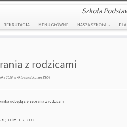
Szkoła Podsta
REKRUTACJA
MENU GŁÓWNE
NASZA SZKOŁA
DLA
rania z rodzicami
nika 2018
w
Aktualności
przez
ZSO4
rnika odbędą się zebrania z rodzicami.
SzP, 3 Gim, 1, 2, 3 LO