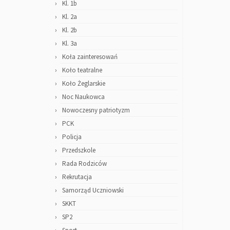
Kl. 1b
Kl. 2a
Kl. 2b
Kl. 3a
Koła zainteresowań
Koło teatralne
Koło Żeglarskie
Noc Naukowca
Nowoczesny patriotyzm
PCK
Policja
Przedszkole
Rada Rodziców
Rekrutacja
Samorząd Uczniowski
SKKT
SP2