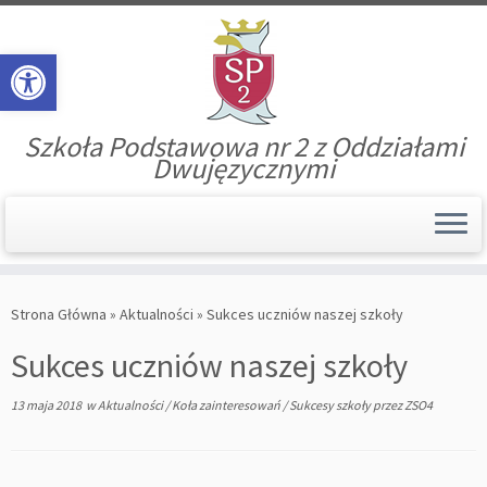
Open toolbar
Szkoła Podstawowa nr 2 z Oddziałami
Dwujęzycznymi
Skip
to
Strona Główna
»
Aktualności
»
Sukces uczniów naszej szkoły
content
Sukces uczniów naszej szkoły
13 maja 2018
w
Aktualności
/
Koła zainteresowań
/
Sukcesy szkoły
przez
ZSO4