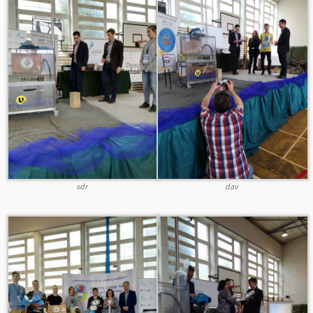
sdr
dav