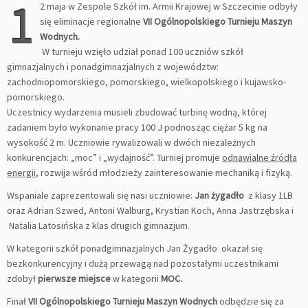
1
2 maja w Zespole Szkół im. Armii Krajowej w Szczecinie odbyły
się eliminacje regionalne
VII Ogólnopolskiego Turnieju Maszyn
Wodnych.
W turnieju wzięło udział ponad 100 uczniów szkół
gimnazjalnych i ponadgimnazjalnych z województw:
zachodniopomorskiego, pomorskiego, wielkopolskiego i kujawsko-
pomorskiego.
Uczestnicy wydarzenia musieli zbudować turbinę wodną, której
zadaniem było wykonanie pracy 100 J podnosząc ciężar 5 kg na
wysokość 2 m. Uczniowie rywalizowali w dwóch niezależnych
konkurencjach: „moc” i „wydajność”. Turniej promuje
odnawialne źródła
energii
, rozwija wśród młodzieży zainteresowanie mechaniką i fizyką.
Wspaniale zaprezentowali się nasi uczniowie:
Jan żygadło
z klasy 1LB
oraz Adrian Szwed, Antoni Walburg, Krystian Koch, Anna Jastrzębska i
Natalia Latosińska z klas drugich gimnazjum.
W kategorii szkół ponadgimnazjalnych Jan Żygadło okazał się
bezkonkurencyjny i dużą przewagą nad pozostałymi uczestnikami
zdobył
pierwsze miejsce
w kategorii
MOC.
Finał
VII Ogólnopolskiego Turnieju Maszyn Wodnych
odbędzie się za