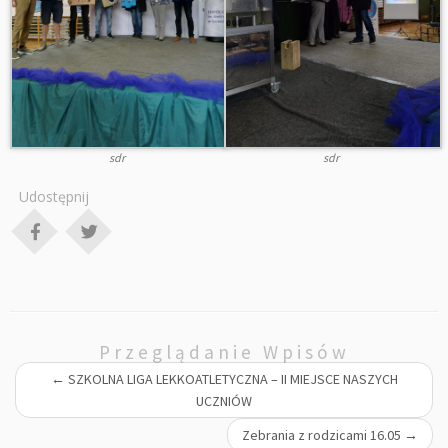
sdr
sdr
Udostępnij
Przeglądanie Wpisów
←
SZKOLNA LIGA LEKKOATLETYCZNA – II MIEJSCE NASZYCH
UCZNIÓW
Zebrania z rodzicami 16.05
→