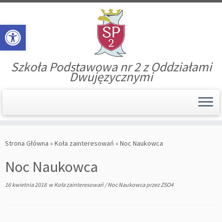
Open toolbar
Szkoła Podstawowa nr 2 z Oddziałami
Dwujęzycznymi
Skip
to
Strona Główna
»
Koła zainteresowań
»
Noc Naukowca
content
Noc Naukowca
16 kwietnia 2018
w
Koła zainteresowań
/
Noc Naukowca
przez
ZSO4