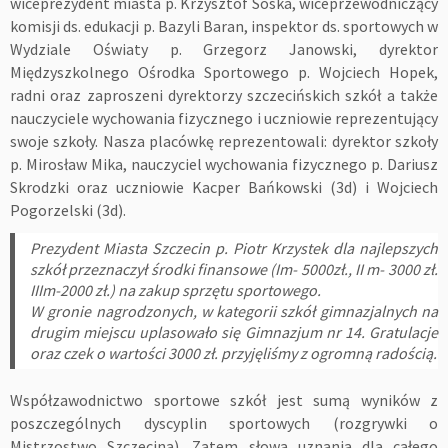
wiceprezydent miasta p. Krzysztof Soska, wiceprzewodniczący
komisji ds. edukacji p. Bazyli Baran, inspektor ds. sportowych w
Wydziale Oświaty p. Grzegorz Janowski, dyrektor
Międzyszkolnego Ośrodka Sportowego p. Wojciech Hopek,
radni oraz zaproszeni dyrektorzy szczecińskich szkół a także
nauczyciele wychowania fizycznego i uczniowie reprezentujący
swoje szkoły. Nasza placówkę reprezentowali: dyrektor szkoły
p. Mirosław Mika, nauczyciel wychowania fizycznego p. Dariusz
Skrodzki oraz uczniowie Kacper Bańkowski (3d) i
Wojciech
Pogorzelski (3d).
Prezydent Miasta Szczecin p. Piotr Krzystek dla najlepszych
szkół przeznaczył środki finansowe (Im- 5000zł., II m- 3000 zł.
IIIm-2000 zł.) na zakup sprzętu sportowego.
W gronie nagrodzonych, w kategorii szkół gimnazjalnych na
drugim miejscu uplasowało się Gimnazjum nr 14. Gratulacje
oraz czek o wartości 3000 zł. przyjęliśmy z ogromną radością.
Współzawodnictwo sportowe szkół jest sumą wyników z
poszczególnych dyscyplin sportowych (rozgrywki o
Mistrzostwo Szczecina). Zatem słowa uznania dla całego