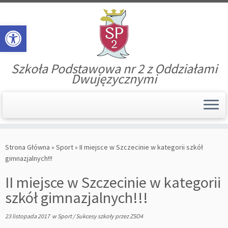
Open toolbar
Szkoła Podstawowa nr 2 z Oddziałami
Dwujęzycznymi
Skip
to
Strona Główna
»
Sport
»
II miejsce w Szczecinie w kategorii szkół
content
gimnazjalnych!!!
II miejsce w Szczecinie w kategorii
szkół gimnazjalnych!!!
23 listopada 2017
w
Sport
/
Sukcesy szkoły
przez
ZSO4