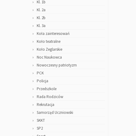
Kl. 1b
Kl. 2a
Kl. 2b
Kl. 3a
Koła zainteresowań
Koło teatralne
Koło Żeglarskie
Noc Naukowca
Nowoczesny patriotyzm
PCK
Policja
Przedszkole
Rada Rodziców
Rekrutacja
Samorząd Uczniowski
SKKT
SP2