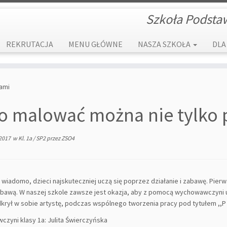
Szkoła Podsta
REKRUTACJA
MENU GŁÓWNE
NASZA SZKOŁA
DLA
ami
 malować można nie tylko 
 2017
w
Kl. 1a
/
SP2
przez
ZSO4
 wiadomo, dzieci najskuteczniej uczą się poprzez działanie i zabawę. Pierws
bawą. W naszej szkole zawsze jest okazja, aby z pomocą wychowawczyni 
krył w sobie artystę, podczas wspólnego tworzenia pracy pod tytułem ,,P
zyni klasy 1a: Julita Świerczyńska