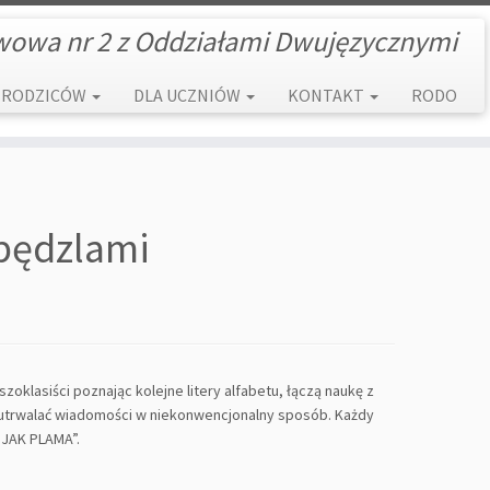
wowa nr 2 z Oddziałami Dwujęzycznymi
 RODZICÓW
DLA UCZNIÓW
KONTAKT
RODO
pędzlami
zoklasiści poznając kolejne litery alfabetu, łączą naukę z
utrwalać wiadomości w niekonwencjonalny sposób. Każdy
 JAK PLAMA”.