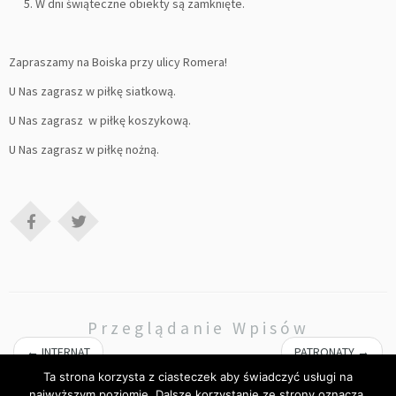
W dni świąteczne obiekty są zamknięte.
Zapraszamy na Boiska przy ulicy Romera!
U Nas zagrasz w piłkę siatkową.
U Nas zagrasz w piłkę koszykową.
U Nas zagrasz w piłkę nożną.
Przeglądanie Wpisów
←
INTERNAT
PATRONATY
→
Ta strona korzysta z ciasteczek aby świadczyć usługi na
najwyższym poziomie. Dalsze korzystanie ze strony oznacza,