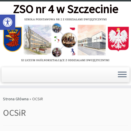
Skip
ZSO nr 4 w Szczecinie
to
Open toolbar
content
Strona Główna
»
OCSiR
OCSiR