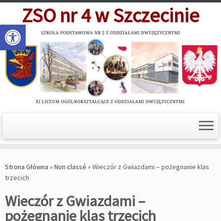
Skip
ZSO nr 4 w Szczecinie
to
Open toolbar
content
Strona Główna
»
Non classé
»
Wieczór z Gwiazdami – pożegnanie klas
trzecich
Wieczór z Gwiazdami –
pożegnanie klas trzecich