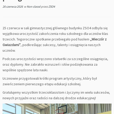
26 czerwca 2026
w
Non classé
przez
ZSO4
25 czerwca w sali gimnastycznej głównego budynku ZSO4 odbyła się
wyjątkowa uroczystość zakończenia roku szkolnego dla uczniów klas
trzecich. Tegoroczne spotkanie przebiegało pod hasłem
„Wieczór z
Gwiazdami”
, podkreślając sukcesy, talenty i osiągnięcia naszych
uczniów.
Podczas uroczystości wręczono statuetki za szczególne osiągnięcia,
oraz dyplomy. Nie zabrakło wzruszeń i słów podziękowania za
wspólnie spędzone lata nauki.
Uczniowie przygotowali krótki program artystyczny, który był
zwieńczeniem pierwszego etapu edukacji szkolnej.
Gratulujemy wszystkim trzecioklasistom i życzymy im wielu sukcesów,
nowych przyjaźni oraz radości na dalszej drodze edukacyjnej!