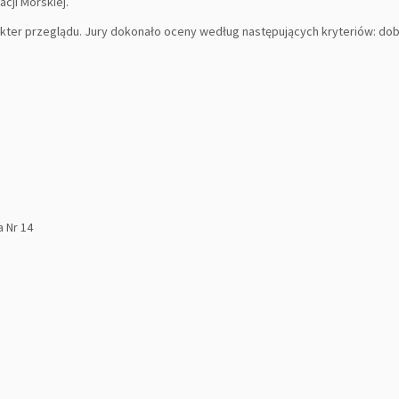
cji Morskiej.
rakter przeglądu. Jury dokonało oceny według następujących kryteriów: do
 Nr 14