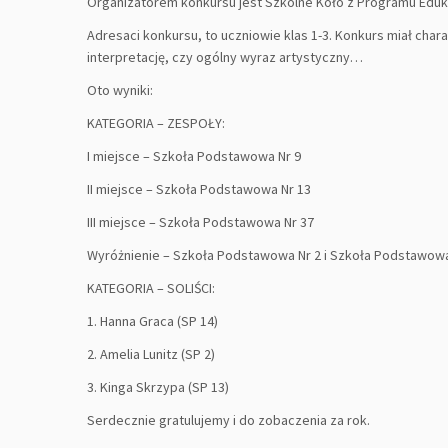
Organizatorem konkursu jest Szkolne Koło z Programu Eduka
Adresaci konkursu, to uczniowie klas 1-3. Konkurs miał cha
interpretację, czy ogólny wyraz artystyczny…
Oto wyniki:
KATEGORIA – ZESPOŁY:
I miejsce – Szkoła Podstawowa Nr 9
II miejsce – Szkoła Podstawowa Nr 13
III miejsce – Szkoła Podstawowa Nr 37
Wyróżnienie – Szkoła Podstawowa Nr 2 i Szkoła Podstawowa
KATEGORIA – SOLIŚCI:
1. Hanna Graca (SP 14)
2. Amelia Lunitz (SP 2)
3. Kinga Skrzypa (SP 13)
Serdecznie gratulujemy i do zobaczenia za rok.