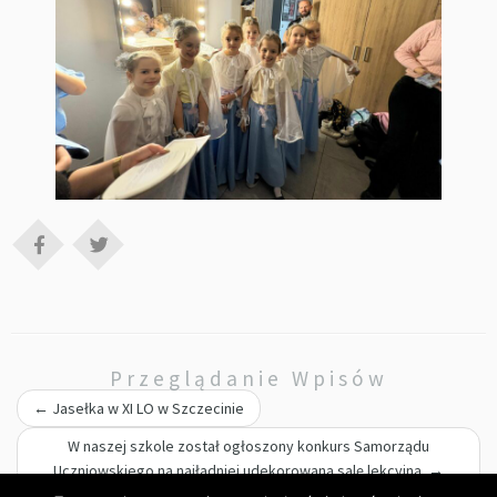
Przeglądanie Wpisów
←
Jasełka w XI LO w Szczecinie
W naszej szkole został ogłoszony konkurs Samorządu
Uczniowskiego na najładniej udekorowaną salę lekcyjną.
→