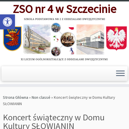
Skip
ZSO nr 4 w Szczecinie
to
Open toolbar
content
Strona Główna
»
Non classé
»
Koncert świąteczny w Domu Kultury
SŁOWIANIN
Koncert świąteczny w Domu
Kultury SŁOWIANIN