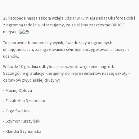
25 listopada nasza szkoła wzięła udział w Turnieju Debat Oksfordzkich i
z ogromną radością informujemy, że zajęliśmy zaszczytne DRUGIE
miejsce!
To
naprawdę fenomenalny wynik, świadczący o ogromnych
umiejętnościach, zaangażowaniu i świetnym przygotowaniu naszych
uczniów.
W środę 10 grudnia odbyło się uroczyste wręczenie nagród.
Szczególne gratulacje kierujemy do reprezentantów naszej szkoły –
członków zwycięskiej drużyny:
• Maciej Obłoza
• Elizabetha Dziubenko
• Olga Świątek
• Szymon Kuszyński
• Klaudia Szymańska