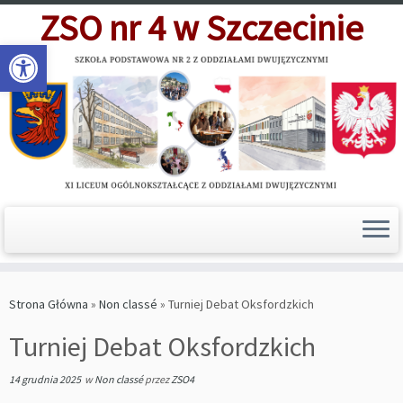
Skip
ZSO nr 4 w Szczecinie
to
Open toolbar
content
Strona Główna
»
Non classé
»
Turniej Debat Oksfordzkich
Turniej Debat Oksfordzkich
14 grudnia 2025
w
Non classé
przez
ZSO4