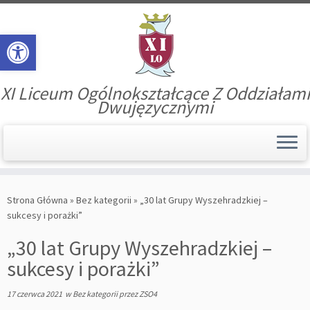
Open toolbar
XI Liceum Ogólnokształcące Z Oddziałami
Dwujęzycznymi
Skip
to
Strona Główna
»
Bez kategorii
»
„30 lat Grupy Wyszehradzkiej –
content
sukcesy i porażki”
„30 lat Grupy Wyszehradzkiej –
sukcesy i porażki”
17 czerwca 2021
w
Bez kategorii
przez
ZSO4