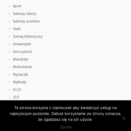
Sport
Sukcesy szkoły
Sukcesy uczniów
Teatr
Turniej Historyczny
Uniwersytet
Uroczystość
Warsztaty
Wolontariat
Wycieczki
Wykłady
XI LO
ZUT
Ta strona korzysta z ciasteczek aby świadczyć usługi na
najwyższym poziomie. Dalsze korzystanie ze strony oznacza,
że zgadzasz się na ich użycie.
Zgoda
·
© 2026
ZSO4
·