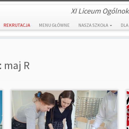
XI Liceum Ogólnok
REKRUTACJA
MENU GŁÓWNE
NASZA SZKOŁA
DLA
:
maj R