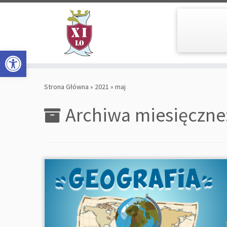
Open toolbar
Skip
to
Strona Główna
»
2021
»
maj
content
Archiwa miesięczne