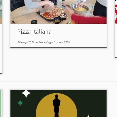
Pizza italiana
18 maja 2021
w
Bez kategorii
przez
ZSO4