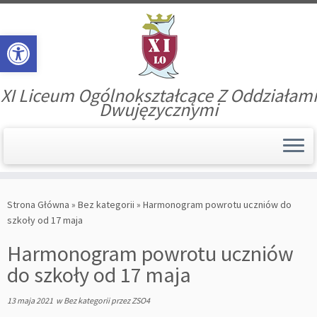
Open toolbar
XI Liceum Ogólnokształcące Z Oddziałami
Dwujęzycznymi
Skip
to
Strona Główna
»
Bez kategorii
»
Harmonogram powrotu uczniów do
content
szkoły od 17 maja
Harmonogram powrotu uczniów
do szkoły od 17 maja
13 maja 2021
w
Bez kategorii
przez
ZSO4