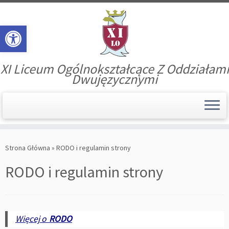
Open toolbar
XI Liceum Ogólnokształcące Z Oddziałami
Dwujęzycznymi
Skip
to
Strona Główna
»
RODO i regulamin strony
content
RODO i regulamin strony
Więcej o
RODO