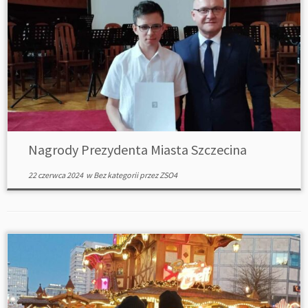
Nagrody Prezydenta Miasta Szczecina
22 czerwca 2024
w
Bez kategorii
przez
ZSO4