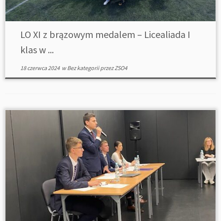
LO XI z brązowym medalem – Licealiada I
klas w ...
18 czerwca 2024
w
Bez kategorii
przez
ZSO4