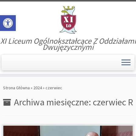
Open toolbar
XI Liceum Ogólnokształcące Z Oddziałami
Dwujęzycznymi
Skip
to
Strona Główna
»
2024
»
czerwiec
content
Archiwa miesięczne:
czerwiec R