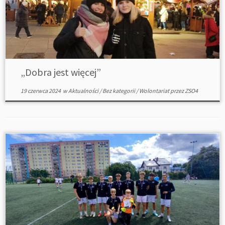
„Dobra jest więcej”
19 czerwca 2024
w
Aktualności
/
Bez kategorii
/
Wolontariat
przez
ZSO4