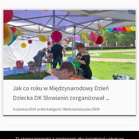
Jak co roku w Międzynarodowy Dzień
Dziecka DK Słowianin zorganizował ...
9 czerwca 2024
w
Bez kategorii
/
Wolontariat
przez
ZSO4
Ta strona korzysta z ciasteczek aby świadczyć usługi na