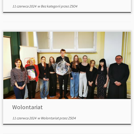
11 czerwca 2024
w
Bez kategorii
przez
ZSO4
Wolontariat
11 czerwca 2024
w
Wolontariat
przez
ZSO4