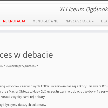
XI Liceum Ogólnok
REKRUTACJA
MENU GŁÓWNE
NASZA SZKOŁA
DLA
ces w debacie
2024
w
Bez kategorii
przez
ZSO4
nicę wyborów czerwcowych 1989 r. uczniowie naszej szkoły: Elizaweta Dziub
LA oraz Maciej Obłoza z klasy 2LC uczestniczyli w debacie „Wybory 4 czerwc
zostali zwycięzcami tej debaty.
my i życzymy dalszych sukcesów