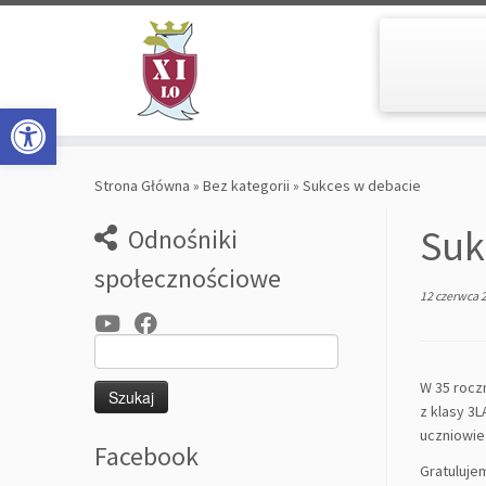
Open toolbar
Skip
to
Strona Główna
»
Bez kategorii
»
Sukces w debacie
content
Suk
Odnośniki
społecznościowe
12 czerwca 
Szukaj:
W 35 rocz
z klasy 3
uczniowie 
Facebook
Gratuluje