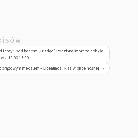
pisów
i festyn pod hasłem „Brzdąc”. Rodzinna impreza odbyła
dz. 13:00-17:00.
 z brązowym medalem – Licealiada I klas w piłce nożnej
→